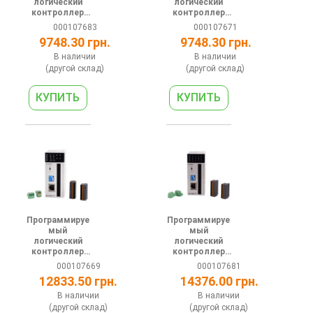
логический
логический
контроллер
контроллер
серии АT 24В
серии АT 24В
000107683
000107671
8(2шт
8(2шт
9748.30 грн.
9748.30 грн.
200кГц)DI
200кГц)DI 8DO
8(2шт
(relay) 1 RS485
В наличии
В наличии
200кГц)DO(PNP
1 Ethernet
(другой склад)
(другой склад)
) 1 RS485 1
Ethern
Программируе
Программируе
мый
мый
логический
логический
контроллер
контроллер
серии АT 24В
серии АH 24В
000107669
000107681
4(1шт
4DI 4DO (NPN)
12833.50 грн.
14376.00 грн.
200кГц)DI 4DO
2AI 2AO 1
(relay) 2AI 2AO
RS485 1
В наличии
В наличии
1 RS485 1
Ethernet
(другой склад)
(другой склад)