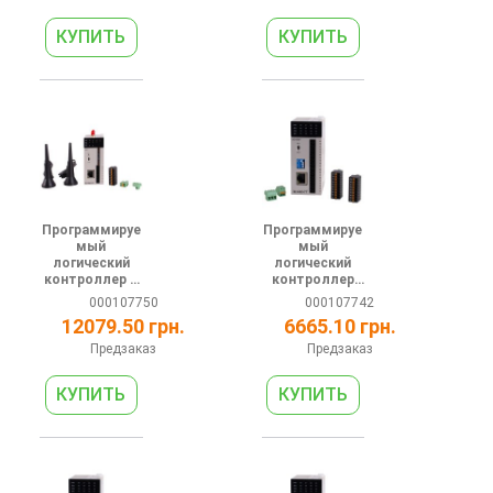
Ethernet
Программируе
Программируе
мый
мый
логический
логический
контроллер +
контроллер
HMI WEB 24В 8
серии АС 24В
000107750
000107742
DI 1 RS485 1
6DI 4DO (NPN)
12079.50 грн.
6665.10 грн.
Ethernet Wi-Fi
1 RS485 1
MQTT
Ethernet
Предзаказ
Предзаказ