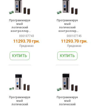
Программируе
Программируе
мый
мый
логический
логический
контроллер
контроллер
серии АС 24В
серии АС 24В
000107743
000107745
4DI 4DO (PNP)
4DI 4DO (NPN)
11293.70 грн.
11293.70 грн.
2AI 2AO 1
2AI 2AO 1
RS485 1
RS485 1
Предзаказ
Предзаказ
Ethernet
Ethernet
Программируе
Программируе
мый
мый
логический
логический