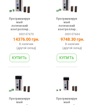
Программируе
Программируе
мый
мый
логический
логический
контроллер
контроллер
серии АH 24В
серии АT 24В
000107670
000107684
8DI 8DO (PNP) 1
8(2шт
14376.00 грн.
9748.30 грн.
RS485 1
200кГц)DI
Ethernet
8(2шт
В наличии
В наличии
200кГц)DO(NP
(другой склад)
(другой склад)
N) 1 RS485 1
Ethern
Программируе
Программируе
мый
мый