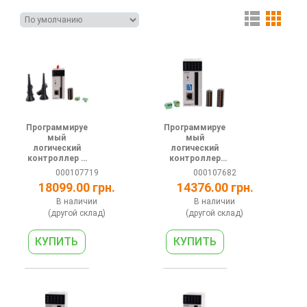
Программируе
Программируе
мый
мый
логический
логический
контроллер +
контроллер
HMI WEB 24В 8
серии АH 24В
000107719
000107682
DI 1 RS485 1
4DI 4DO (relay)
18099.00 грн.
14376.00 грн.
Ethernet Wi-Fi
2AI 2AO 1
Global
RS485 1
В наличии
В наличии
4G/3G/2G
Ethernet
(другой склад)
(другой склад)
MQTT