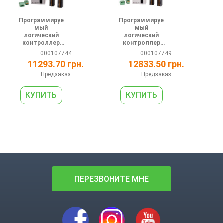
Программируе
Программируе
мый
мый
логический
логический
контроллер
контроллер
серии АС 24В
серии АT 24В
000107744
000107749
4DI 4DO (relay)
4(1шт
11293.70 грн.
12833.50 грн.
2AI 2AO 1
200кГц)DI
RS485 1
4(1шт
Предзаказ
Предзаказ
Ethernet
200кГц)DO(NP
N) 2AI 2AO 1
RS485
ПЕРЕЗВОНИТЕ МНЕ