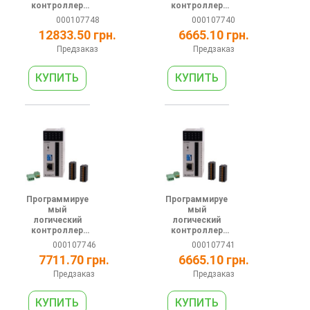
контроллер
контроллер
серии АT 24В
серии АС 24В
000107748
000107740
4(1шт
6DI 4DO (PNP) 1
12833.50 грн.
6665.10 грн.
200кГц)DI
RS485 1
4(1шт
Ethernet
Предзаказ
Предзаказ
200кГц)DO(PNP
) 2AI 2AO 1
RS485
Программируе
Программируе
мый
мый
логический
логический
контроллер
контроллер
серии АС 24В
серии АС 24В
000107746
000107741
8DI 8DO (PNP) 1
6DI 4DO (relay)
7711.70 грн.
6665.10 грн.
RS485 1
1 RS485 1
Ethernet
Ethernet
Предзаказ
Предзаказ