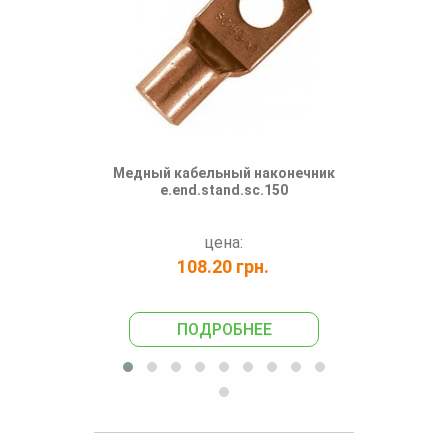
Медный кабельный наконечник
Кабельные
е.end.stand.sc.150
опрессовку 
сечение 150
e.end
цена:
108.20 грн.
451
ПОДРОБНЕЕ
ПО