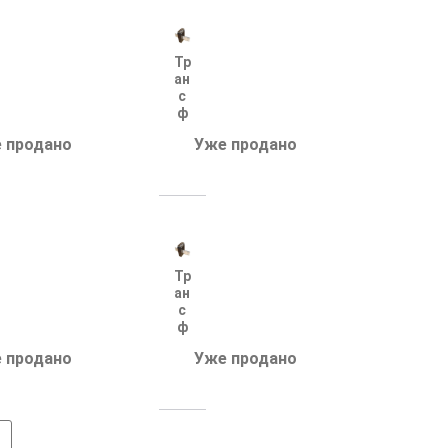
Тр
ан
с
ф
ор
 продано
Уже продано
м
ат
ор
т
ок
а
Т-
0.
Тр
66
ан
-
с
1-
ф
У
ор
З
 продано
Уже продано
м
60
ат
0/
ор
5
т
(0,
ок
5s
а