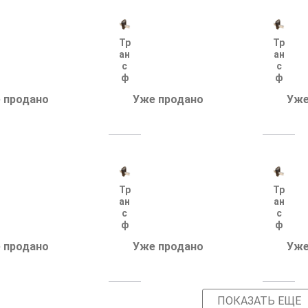
Тр
Тр
ан
ан
с
с
ф
ф
ор
ор
 продано
Уже продано
Уже
м
м
ат
ат
ор
ор
т
т
ок
ок
а
а
Т-
Т-
0.
0.
Тр
Тр
66
66
ан
ан
-
-
с
с
1-
1-
ф
ф
У
У
ор
ор
З
З
 продано
Уже продано
Уже
м
м
20
15
ат
ат
0/
0/
ор
ор
5
5
т
т
(0,
(0,
ок
ок
5s
5s
ПОКАЗАТЬ ЕЩЕ
а
а