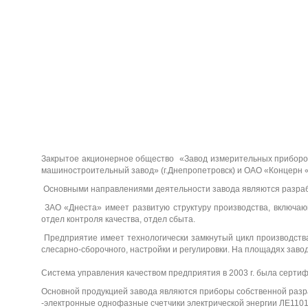
)
Т-
Д
0.
не
66
ст
-
а
1-
У
З
40
0/
5
(0,
5s
)
Закрытое акционерное общество «Завод измерительных приборов 
Д
машиностроительный завод» (г.Днепропетровск) и ОАО «Концерн «
не
ст
Основными направлениями деятельности завода являются разрабо
а
ЗАО «Днеста» имеет развитую структуру производства, включающ
отдел контроля качества, отдел сбыта.
Предприятие имеет технологически замкнутый цикл производства
слесарно-сборочного, настройки и регулировки. На площадях зав
Система управления качеством предприятия в 2003 г. была серти
Основной продукцией завода являются приборы собственной разр
-электронные однофазные счетчики электрической энергии ЛЕ1101,