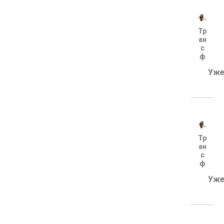
Тр
ан
с
ф
ор
Уже
м
ат
ор
т
ок
а
Т-
0.
Тр
66
ан
-
с
1-
ф
У
ор
З
Уже
м
30
ат
0/
ор
5
т
(0,
ок
5s
а