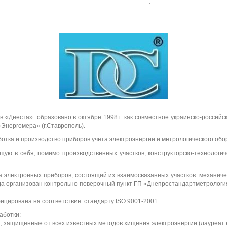
)
)
Т-
Т-
Д
Д
0.
0.
не
не
66
66
ст
ст
-
-
а
а
1-
1-
У
У
З
З
10
50
0/
/5
5
(0,
(0,
5S
5S
)
)
Д
«Днеста» образовано в октябре 1998 г. как совместное украинско-российс
Д
не
Энергомера» (г.Ставрополь).
не
ст
ст
а
тка и производство приборов учета электроэнергии и метрологического обо
а
ую в себя, помимо производственных участков, конструкторско-технологич
 электронных приборов, состоящий из взаимосвязанных участков: механичес
ода организован контрольно-поверочный пункт ГП «Днепростандартметрологи
фицирована на соответствие стандарту ISO 9001-2001.
аботки:
 защищенные от всех известных методов хищения электроэнергии (лауреат ко