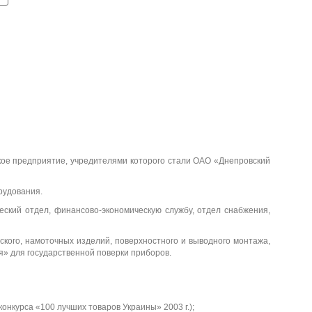
)
Т-
Д
0.
не
66
ст
-
а
1-
У
З
50
0/
5
(0,
5s
)
кое предприятие, учредителями которого стали ОАО «Днепровский
Д
не
ст
рудования.
а
еский отдел, финансово-экономическую службу, отдел снабжения,
кого, намоточных изделий, поверхностного и выводного монтажа,
я» для государственной поверки приборов.
нкурса «100 лучших товаров Украины» 2003 г.);