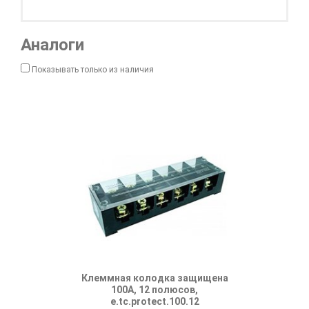
Аналоги
Показывать только из наличия
Клеммная колодка защищена
Клеммная к
100А, 12 полюсов,
100А
e.tc.protect.100.12
e.tc.