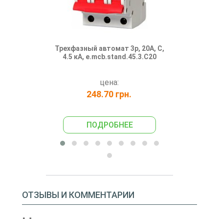
Трехфазный автомат 3р, 20А, C,
Автоматиче
4.5 кА, e.mcb.stand.45.3.C20
3/20А "С", 4
цена:
248.70 грн.
697
ПОДРОБНЕЕ
ПО
ОТЗЫВЫ И КОММЕНТАРИИ