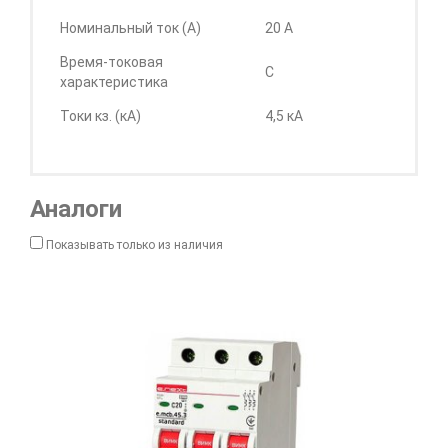
Номинальный ток (А)
20 А
Время-токовая
C
характеристика
Токи кз. (кА)
4,5 кА
Аналоги
Показывать только из наличия