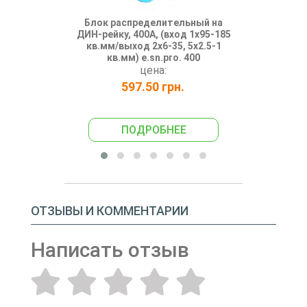
Блок распределительный на
Блок расп
ДИН-рейку, 400А, (вход 1х95-185
ДИН-рейку, 
кв.мм/выход 2х6-35, 5х2.5-1
кв.мм/выход
кв.мм) e.sn.pro. 400
кв.мм)
цена:
597.50 грн.
109
ПОДРОБНЕЕ
ПО
ОТЗЫВЫ И КОММЕНТАРИИ
Написать отзыв