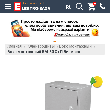
Клиентов за сутки: 0
0
RU
Главная
Электрощиты
Бокс монтажный
»
»
»
Бокс монтажный БМ-30 С+П Билмакс