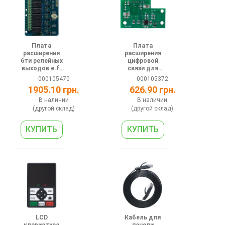
Плата
Плата
расширения
расширения
6ти релейных
цифровой
выходов e.f-
связи для
drive.pump.rela
устройств
000105470
000105372
y.6
плавного
1905.10 грн.
626.90 грн.
пуска e.s-
drive.stand
В наличии
В наличии
(другой склад)
(другой склад)
LCD
Кабель для
клавиатура
панели