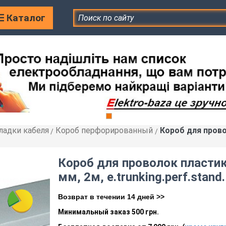
Каталог
ладки кабеля
Короб перфорированный
Короб для прово
»
»
Короб для проволок пласти
мм, 2м, e.trunking.perf.stand
Возврат в течении 14 дней >>
Минимальный заказ 500 грн.