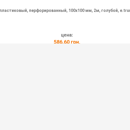
ластиковый, перфорированный, 100х100 мм, 2м, голубой, e.trun
цена:
586.60 грн.
ПОДРОБНЕЕ
РФОРИРОВАННЫЙ, 100Х50 ММ, 2М,
erf.stand.100.50, 100х50мм, 2м,
т механических повреждений при сборке