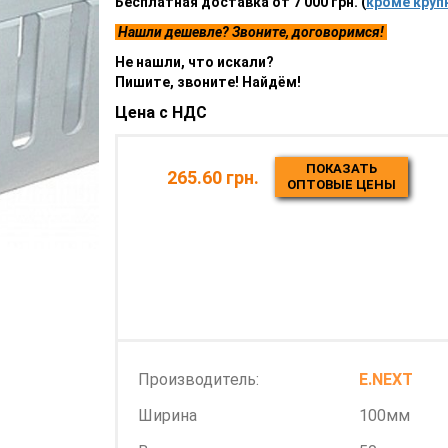
Бесплатная доставка от 7 000 грн. (
кроме круп
Нашли дешевле? Звоните, договоримся!
Не нашли, что искали?
Пишите, звоните! Найдём!
Цена с НДС
ПОКАЗАТЬ
265.60 грн.
ОПТОВЫЕ ЦЕНЫ
Производитель:
E.NEXT
Ширина
100мм