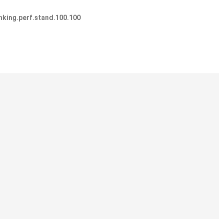
king.perf.stand.100.100
ОТЗЫВЫ И КОММЕНТАРИИ
Написать отзыв