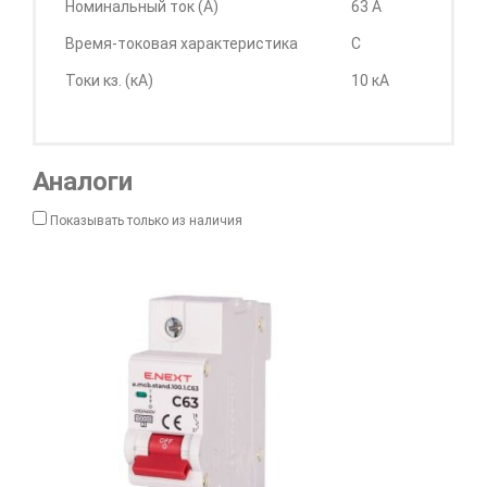
Номинальный ток (А)
63 А
Время-токовая характеристика
C
Токи кз. (кА)
10 кА
Аналоги
Показывать только из наличия