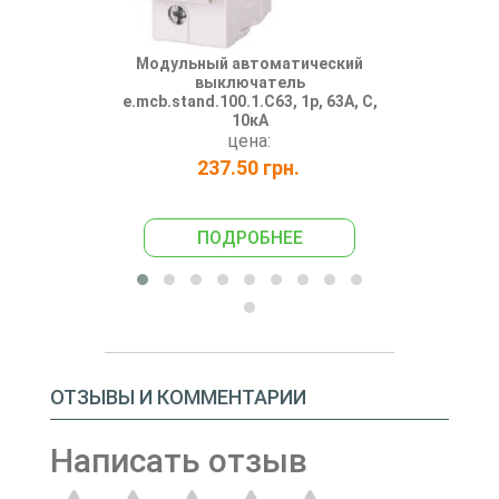
Модульный автоматический
Автоматиче
выключатель
Аско ВА
e.mcb.stand.100.1.C63, 1р, 63А, C,
10кА
цена:
237.50 грн.
35
ПОДРОБНЕЕ
ПО
ОТЗЫВЫ И КОММЕНТАРИИ
Написать отзыв