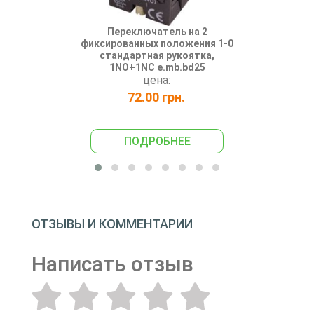
Переключатель на 2
Переключат
фиксированных положения 1-0
фиксированн
стандартная рукоятка,
1NO+1NC (
1NO+1NC e.mb.bd25
слева)
цена:
72.00 грн.
108
ПОДРОБНЕЕ
ПО
ОТЗЫВЫ И КОММЕНТАРИИ
Написать отзыв