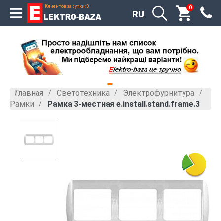
Клиентов за сутки: 0
0
RU
Главная
Светотехника
Электрофурнитура
»
»
»
Рамки
Рамка 3-местная e.install.stand.frame.3
»