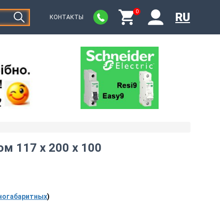
0
RU
КОНТАКТЫ
м 117 х 200 х 100
ногабаритных
)