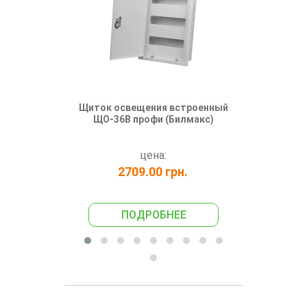
Щиток освещения встроенный
Щит освеще
ЩО-36В профи (Билмакс)
295 
цена:
2709.00 грн.
138
ПОДРОБНЕЕ
ПО