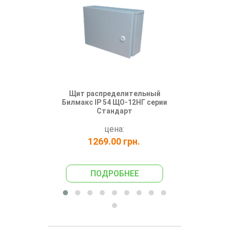
Щит распределительный
Щит-расп
Билмакс IP 54 ЩО-12НГ серии
ЩО-12Н 
Стандарт
цена:
1269.00 грн.
131
ПОДРОБНЕЕ
ПО