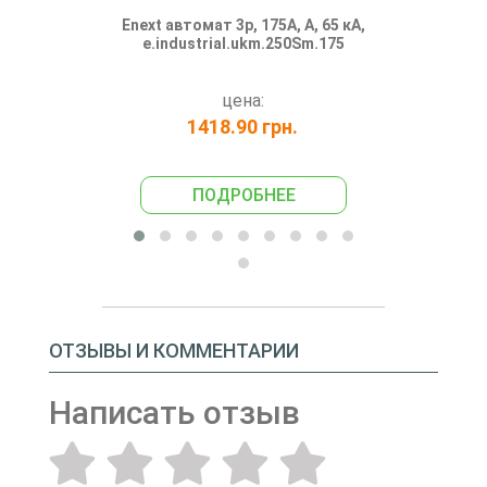
Enext автомат 3р, 175А, А, 65 кА,
Трехфазный
e.industrial.ukm.250Sm.175
e.industri
цена:
1418.90 грн.
289
ПОДРОБНЕЕ
ПО
ОТЗЫВЫ И КОММЕНТАРИИ
Написать отзыв