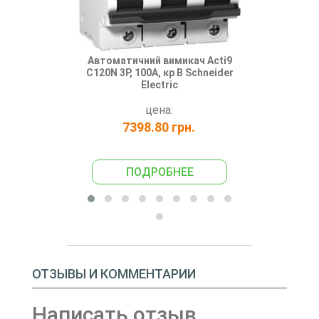
Автоматичний вимикач Acti9
Автоматичн
C120N 3P, 100А, кр B Schneider
C120Н 3P, 1
Electric
цена:
7398.80 грн.
821
ПОДРОБНЕЕ
ПО
ОТЗЫВЫ И КОММЕНТАРИИ
Написать отзыв