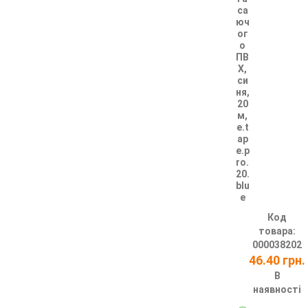
са
юч
ог
о
ПВ
Х,
си
ня,
20
м,
e.t
ap
e.p
ro.
20.
blu
e
Код
товара:
000038202
46.40 грн.
В
наявності