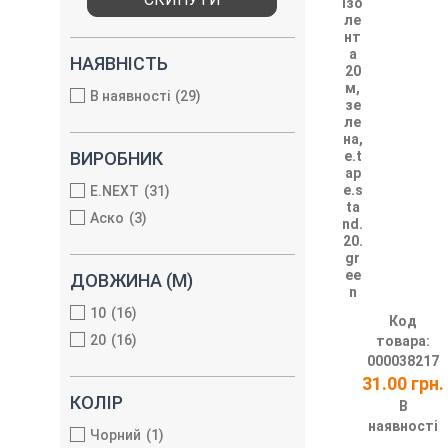
Ізо
ле
нт
а
НАЯВНІСТЬ
20
м,
В наявності
29
зе
ле
на,
e.t
ВИРОБНИК
ap
e.s
E.NEXT
31
ta
Аско
3
nd.
20.
gr
ee
ДОВЖИНА (М)
n
10
16
Код
20
16
товара:
000038217
31.00 грн.
КОЛІР
В
наявності
Чорний
1