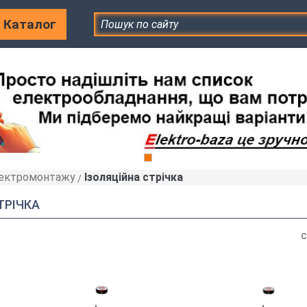
Каталог
лектромонтажу
Ізоляційна стрічка
»
ТРІЧКА
С