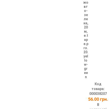
жо
вт
о-
зе
ле
на,
20
м,
e.t
ap
e.p
ro.
20.
yel
lo
w-
gr
ee
n
Код
товара:
000038207
56.00 грн.
В