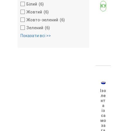
Білий
6
Жовтий
6
Жовто-зелений
6
Зелений
6
Показати всі >>
Ізо
ле
нт
а
із
са
мо
за
га