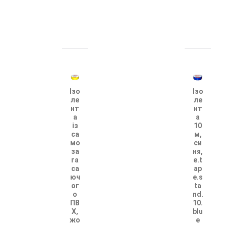
Ізо
Ізо
ле
ле
нт
нт
а
а
із
10
са
м,
мо
си
за
ня,
га
e.t
са
ap
юч
e.s
ог
ta
о
nd.
ПВ
10.
Х,
blu
жо
e