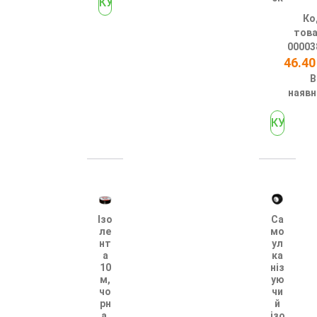
Ко
това
00003
46.40
В
наявн
Ізо
Са
ле
мо
нт
ул
а
ка
10
ніз
м,
ую
чо
чи
рн
й
а,
ізо