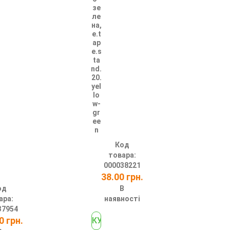
зе
ле
на,
e.t
ap
e.s
ta
nd.
20.
yel
lo
w-
gr
ee
n
Код
товара:
000038221
38.00 грн.
од
В
ара:
наявності
37954
0 грн.