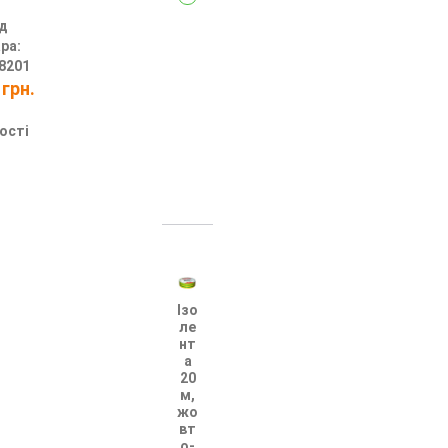
д
ра:
8201
 грн.
ості
Ізо
ле
нт
а
20
м,
жо
вт
о-