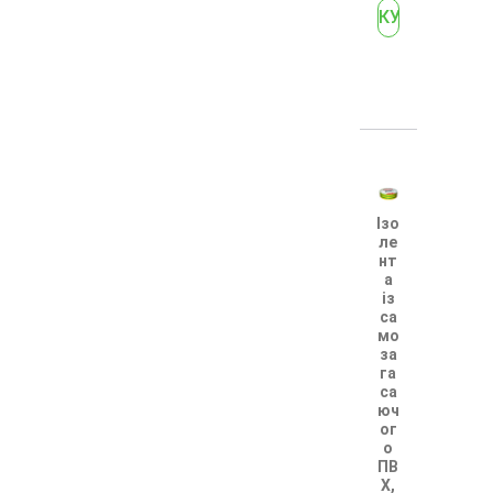
Ізо
ле
нт
а
із
са
мо
за
га
са
юч
ог
о
ПВ
Х,