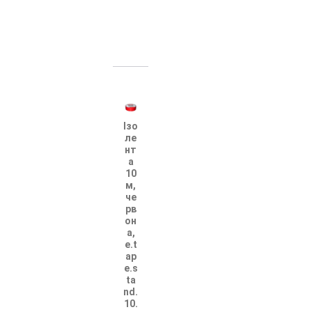
Ізо
ле
нт
а
10
м,
че
рв
он
а,
e.t
ap
e.s
ta
nd.
10.