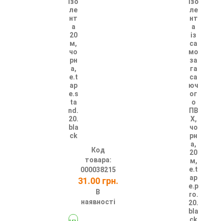
Ізо
Ізо
ле
ле
нт
нт
а
а
20
із
м,
са
чо
мо
рн
за
а,
га
e.t
са
ap
юч
e.s
ог
ta
о
nd.
ПВ
20.
Х,
bla
чо
ck
рн
а,
Код
20
товара:
м,
e.t
000038215
ap
31.00 грн.
e.p
В
ro.
наявності
20.
bla
ck