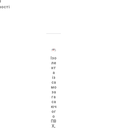
В
ності
Ізо
ле
нт
а
із
са
мо
за
га
са
юч
ог
о
ПВ
Х,