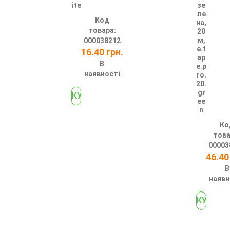
ite
зе
ле
Код
на,
товара:
20
м,
000038212
e.t
16.40 грн.
ap
В
e.p
наявності
ro.
20.
gr
ee
n
Ко
това
00003
46.40
В
наявн