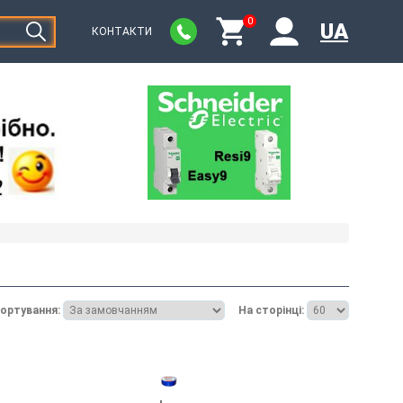
0
UA
КОНТАКТИ
ортування:
На сторінці: