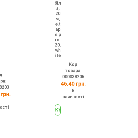
біл
а,
20
м,
e.t
ap
e.p
ro.
20.
wh
ite
Код
товара:
д
000038205
ра:
46.40 грн.
8203
В
 грн.
наявності
ості