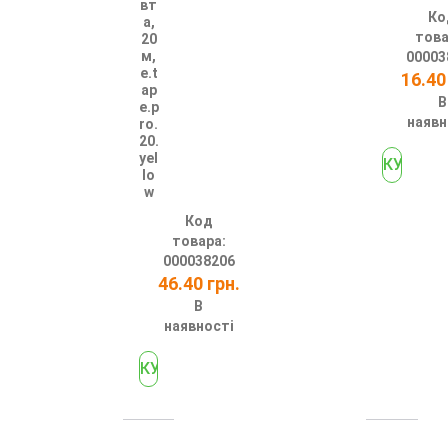
вт
Ко
а,
това
20
м,
00003
e.t
16.40
ap
В
e.p
наявн
ro.
20.
yel
lo
w
Код
товара:
000038206
46.40 грн.
В
наявності