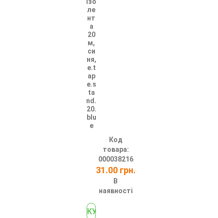
Ізо
ле
нт
а
20
м,
си
ня,
e.t
ap
e.s
ta
nd.
20.
blu
e
Код
товара:
000038216
31.00 грн.
В
наявності