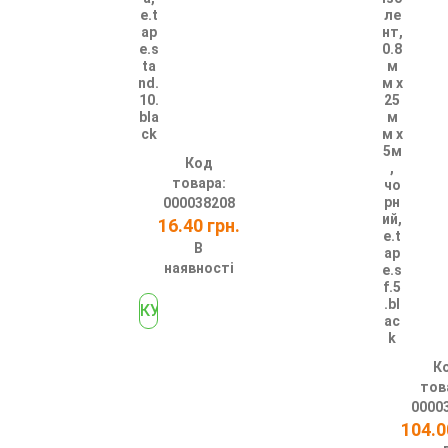
e.t
ле
ap
нт,
e.s
0.8
ta
м
nd.
м х
10.
25
bla
м
ck
м х
5м
Код
,
товара:
чо
рн
000038208
ий,
16.40 грн.
e.t
В
ap
наявності
e.s
f.5
.bl
ac
k
К
тов
0000
104.0