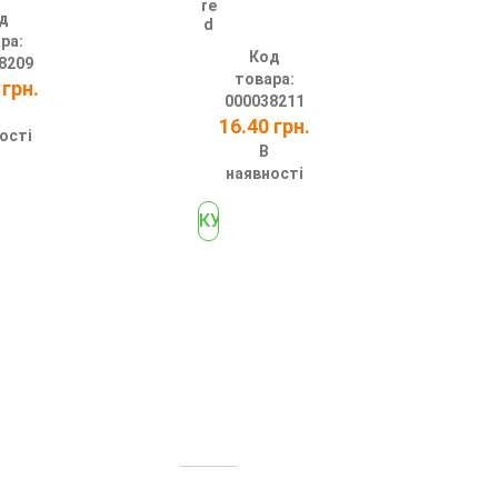
re
д
d
ра:
Код
8209
товара:
 грн.
000038211
16.40 грн.
ості
В
наявності