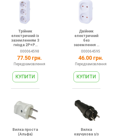
Трійник
Двійник
електричний із
електричний
заземленням 3
без
гнізда 2P+PE
заземлення 2
16А
гнізда 2P 10А
000064598
000064595
e.socket.003.1
e.socket.002.1
77.50 грн.
46.00 грн.
6.3
0.2
Передзамовлення
Передзамовлення
Вилка проста
Вилка
(Альфа)
каучукова з/з