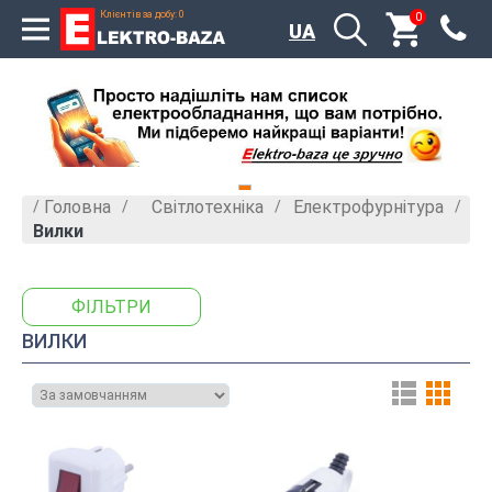
Клієнтів за добу: 0
0
x
UA
Головна
Світлотехніка
Електрофурнітура
»
»
»
Вилки
ФІЛЬТРИ
ВИЛКИ