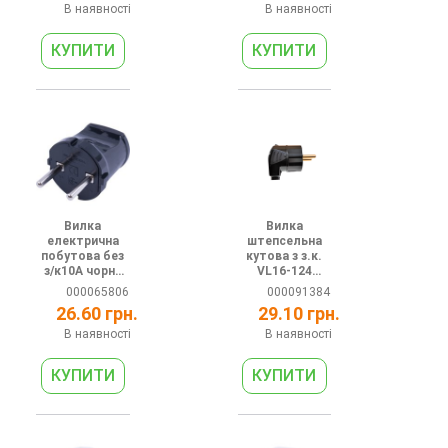
В наявності
В наявності
Вилка
Вилка
електрична
штепсельна
побутова без
кутова з з.к.
з/к10А чорна
VL16-124
e.plug.002.10
Marshel
000065806
000091384
26.60 грн.
29.10 грн.
В наявності
В наявності