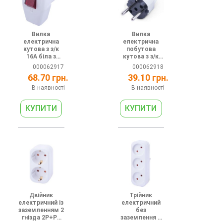
Вилка
Вилка
електрична
електрична
кутова з з/к
побутова
16А біла з
кутова з з/к
вимикачем
16А біла з
000062917
000062918
ручкою
68.70 грн.
39.10 грн.
В наявності
В наявності
Двійник
Трійник
електричний із
електричний
заземленням 2
без
гнізда 2P+PE
заземлення 3