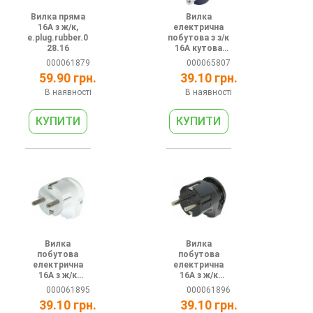
Вилка пряма
Вилка
16А з ж/к,
електрична
e.plug.rubber.0
побутова з з/к
28.16
16А кутова
чорна з ручкою
000061879
000065807
e.plug.angle.00
59.90 грн.
39.10 грн.
6.16
В наявності
В наявності
Вилка
Вилка
побутова
побутова
електрична
електрична
16А з ж/к
16А з ж/к
кутова біла
кутова чорна
000061895
000061896
e.plug.angle.00
e.plug.angle.00
39.10 грн.
39.10 грн.
7.16
8.16