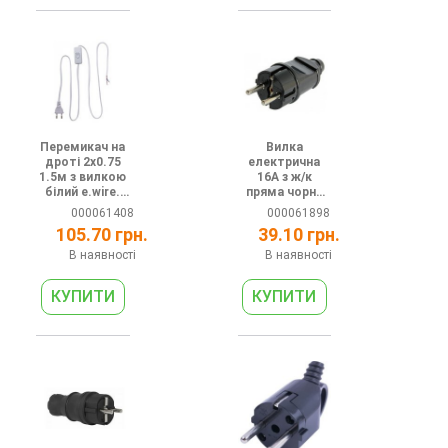
Перемикач на
Вилка
дроті 2х0.75
електрична
1.5м з вилкою
16А з ж/к
білий e.wire.
пряма чорна
switch/plug.whi
e.plug.straight.
000061408
000061898
te
004.16
105.70 грн.
39.10 грн.
В наявності
В наявності