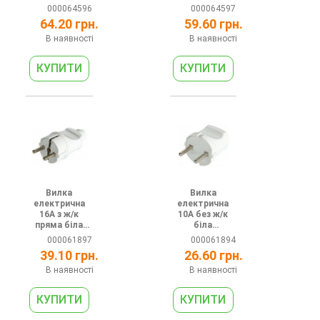
16А
гнізда
000064596
000064597
e.socket.002.1
e.socket.003.1
64.20 грн.
59.60 грн.
6.3
0.2
В наявності
В наявності
Вилка
Вилка
електрична
електрична
16А з ж/к
10А без ж/к
пряма біла
біла
e.plug.straight.
e.plug.001.10
000061897
000061894
003.16
39.10 грн.
26.60 грн.
В наявності
В наявності