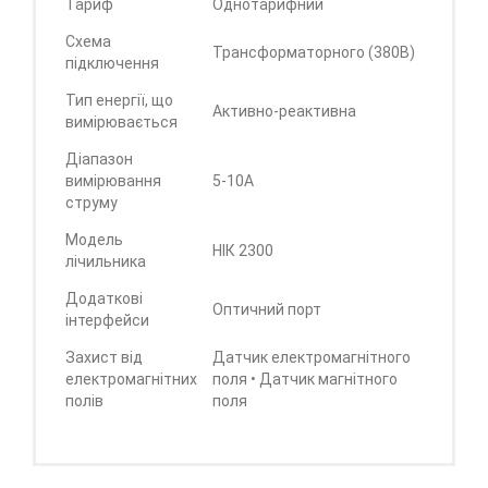
Тариф
Однотарифний
Схема
Трансформаторного (380В)
підключення
Тип енергії, що
Активно-реактивна
вимірювається
Діапазон
вимірювання
5-10А
струму
Модель
НІК 2300
лічильника
Додаткові
Оптичний порт
інтерфейси
Захист від
Датчик електромагнітного
електромагнітних
поля • Датчик магнітного
полів
поля