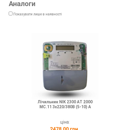
Аналоги
Показувати лише в наявності
Лічильник NIK 2300 АT 2000
Лічиль
МС.11 3х220/380В (5-10) A
AP3.2800.MC.
ціна:
2478.00 грн.
308