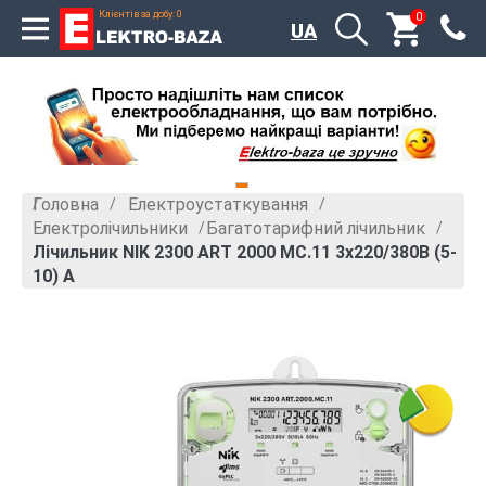
Клієнтів за добу: 0
0
UA
Головна
Електроустаткування
»
»
Електролічильники
Багатотарифний лічильник
»
»
Лічильник NIK 2300 АRT 2000 МС.11 3х220/380В (5-
10) A