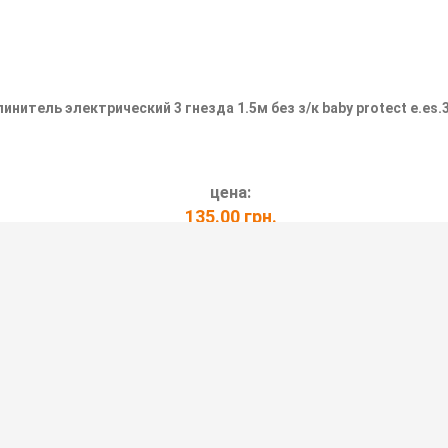
инитель электрический 3 гнезда 1.5м без з/к baby protect e.es.3
цена:
135.00 грн.
ПОДРОБНЕЕ
ЮЩЕГО КОНТАКТА E.ES.3.1.5
ия нескольких пользователей к сети