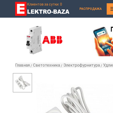
Клиентов за сутки: 0
РАСПРОДАЖА
Главная
Светотехника
Электрофурнитура
Удли
»
»
»