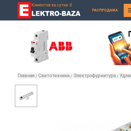
Клиентов за сутки: 0
РАСПРОДАЖА
Главная
Светотехника
Электрофурнитура
Удли
»
»
»