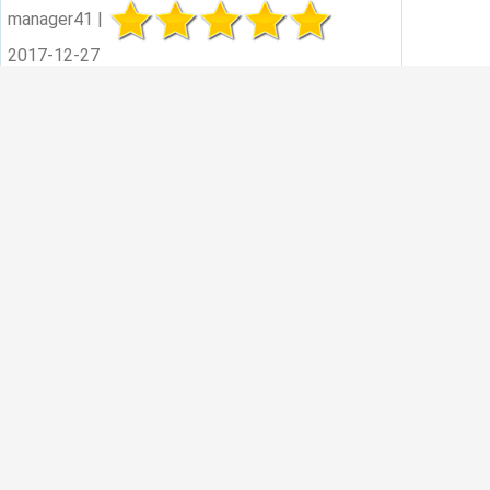
manager41 |
2017-12-27
Постоянно не хватало розеток в офисе, я
решил сделать всем подарок, купил этот
электрический удлинитель. Теперь и
телефоны на зарядке и ноутбук, и планшет.
Безопасный, кабель длинный, с кнопкой
включения. В целом приятный на вид,
спасибо!
Написать отзыв
Ваше Имя: