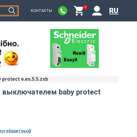
0
RU
КОНТАКТЫ
protect e.es.5.5.zsb
к выключателем baby protect
ногабаритных
)