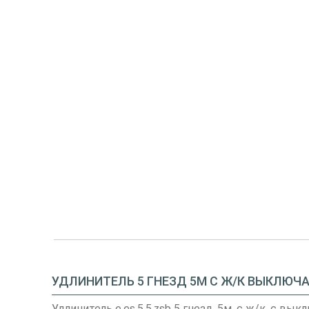
УДЛИНИТЕЛЬ 5 ГНЕЗД 5М С Ж/К ВЫКЛЮЧАТ
Удлинитель e.es.5.5.zsb 5 гнезд, 5м, с ж/к, с вы