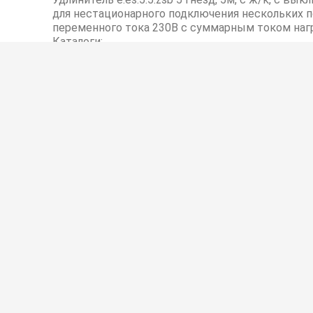
для нестационарного подключения нескольких п
переменного тока 230В с суммарным током нагр
Каталоги:
E.NEXT
Низковольтное оборудование
Інструкція з експлуатації
e.mcb.stand.60