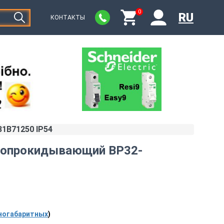
0
RU
КОНТАКТЫ
1B71250 IP54
 опрокидывающий BP32-
ногабаритных
)