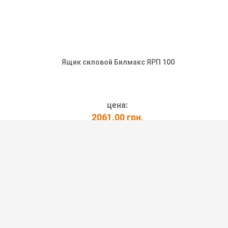
Ящик силовой Билмакс ЯРП 100
цена:
2061.00 грн.
ПОДРОБНЕЕ
АЮЩИЙ BP32-31B71250 IP54