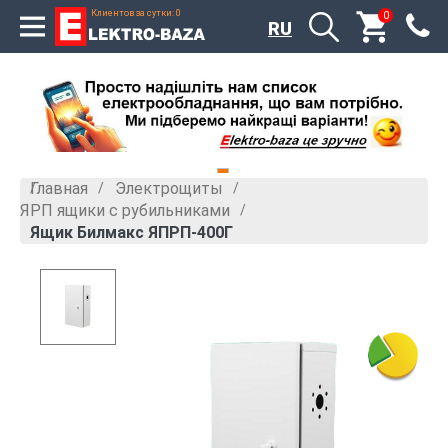
Клиентов за сутки: 0
0
RU
Главная
Электрощиты
»
»
ЯРП ящики с рубильниками
»
Ящик Билмакс ЯПРП-400Г