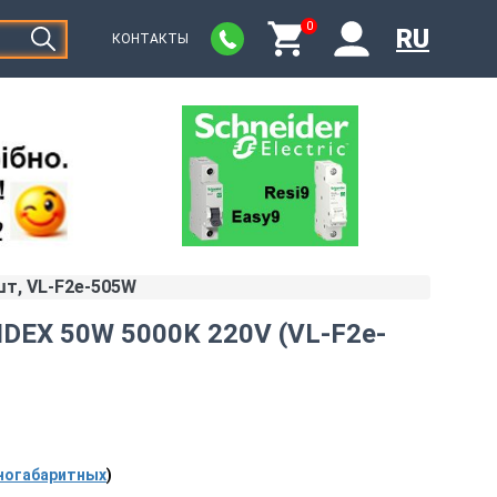
0
RU
КОНТАКТЫ
шт, VL-F2e-505W
DEX 50W 5000K 220V (VL-F2e-
ногабаритных
)