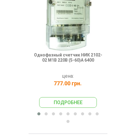
Однофазный счетчик НИК 2102-
НИК 2102 М1
02 М1В 220В (5-60)А 6400
БЕ
цена:
777.00 грн.
750
ПОДРОБНЕЕ
ПО