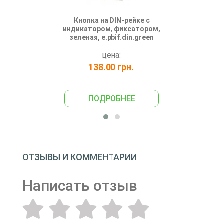
Кнопка на DIN-рейке с
Кнопка 
индикатором, фиксатором,
индикатор
зеленая, e.pbif.din.green
красная,
цена:
138.00 грн.
138
ПОДРОБНЕЕ
ПО
ОТЗЫВЫ И КОММЕНТАРИИ
Написать отзыв